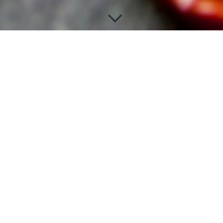
Ausbildung im Fleischer­hand­werk!
Bei uns bist du genau richtig!
Auch für das Jahr 2024 suchen wir wieder Auszu­bildende für
die Berufe Fleischer/in und Fachverkäufer/in im Lebens­mittel­
handwerk!
Bei einem Praktikum oder einer Betriebs­besichtigung kannst du
erste Ein­drücke sammeln. Sprich uns an und wir ver­einbaren
einen Termin.
Wir freuen uns auf dich!
Kerstin & Thorsten Schlacke
Berwerbungen schickt bitte an: